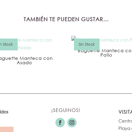
TAMBIÉN TE PUEDEN GUSTAR…
in Stock
Sin Stock
Baguette Manteca co
Pollo
aguette Manteca con
Asado
¡SEGUINOS!
idos
VISI
Centro
Playa 