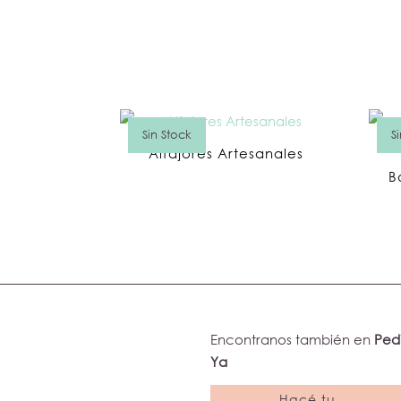
Sin Stock
S
Alfajores Artesanales
B
Encontranos también en
Ped
Ya
Hacé tu